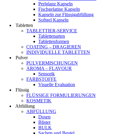
Perlglanz Kapseln
Fischgelatine Kapseln
Kapseln zur Flüssigabfüllung
Softgel Kapseln
Tabletten
TABLETTIER-SERVICE
Tablettenarten
Tablettenformen
COATING – DRAGIEREN
INDIVIDUELLE TABLETTEN
Pulver
PULVERMISCHUNGEN
AROMA – FLAVOUR
Sensorik
FARBSTOFFE
Visuelle Evaluation
Flüssig
FLÜSSIGE FORMULIERUNGEN
KOSMETIK
Abfüllung
ABFÜLLUNG
Dosen
Blister
BULK
Sachets und Beutel