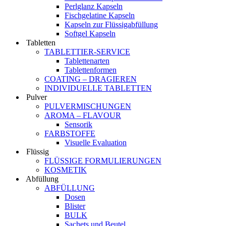
Perlglanz Kapseln
Fischgelatine Kapseln
Kapseln zur Flüssigabfüllung
Softgel Kapseln
Tabletten
TABLETTIER-SERVICE
Tablettenarten
Tablettenformen
COATING – DRAGIEREN
INDIVIDUELLE TABLETTEN
Pulver
PULVERMISCHUNGEN
AROMA – FLAVOUR
Sensorik
FARBSTOFFE
Visuelle Evaluation
Flüssig
FLÜSSIGE FORMULIERUNGEN
KOSMETIK
Abfüllung
ABFÜLLUNG
Dosen
Blister
BULK
Sachets und Beutel