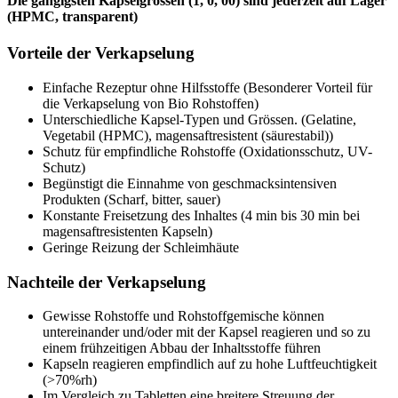
Die gängigsten Kapselgrössen (1, 0, 00) sind jederzeit auf Lager
(HPMC, transparent)
Vorteile der Verkapselung
Einfache Rezeptur ohne Hilfsstoffe (Besonderer Vorteil für
die Verkapselung von Bio Rohstoffen)
Unterschiedliche Kapsel-Typen und Grössen. (Gelatine,
Vegetabil (HPMC), magensaftresistent (säurestabil))
Schutz für empfindliche Rohstoffe (Oxidationsschutz, UV-
Schutz)
Begünstigt die Einnahme von geschmacksintensiven
Produkten (Scharf, bitter, sauer)
Konstante Freisetzung des Inhaltes (4 min bis 30 min bei
magensaftresistenten Kapseln)
Geringe Reizung der Schleimhäute
Nachteile der Verkapselung
Gewisse Rohstoffe und Rohstoffgemische können
untereinander und/oder mit der Kapsel reagieren und so zu
einem frühzeitigen Abbau der Inhaltsstoffe führen
Kapseln reagieren empfindlich auf zu hohe Luftfeuchtigkeit
(>70%rh)
Im Vergleich zu Tabletten eine breitere Streuung der