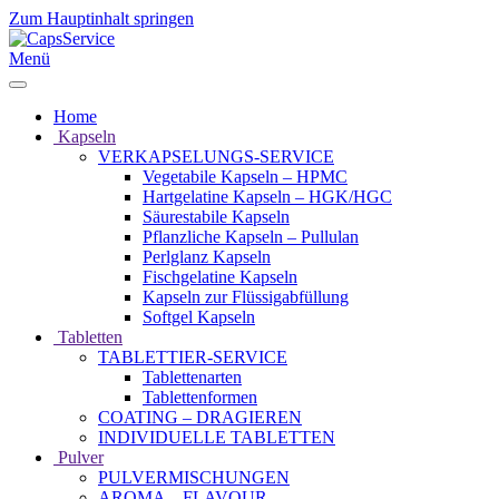
Zum Hauptinhalt springen
Menü
Home
Kapseln
VERKAPSELUNGS-SERVICE
Vegetabile Kapseln – HPMC
Hartgelatine Kapseln – HGK/HGC
Säurestabile Kapseln
Pflanzliche Kapseln – Pullulan
Perlglanz Kapseln
Fischgelatine Kapseln
Kapseln zur Flüssigabfüllung
Softgel Kapseln
Tabletten
TABLETTIER-SERVICE
Tablettenarten
Tablettenformen
COATING – DRAGIEREN
INDIVIDUELLE TABLETTEN
Pulver
PULVERMISCHUNGEN
AROMA – FLAVOUR