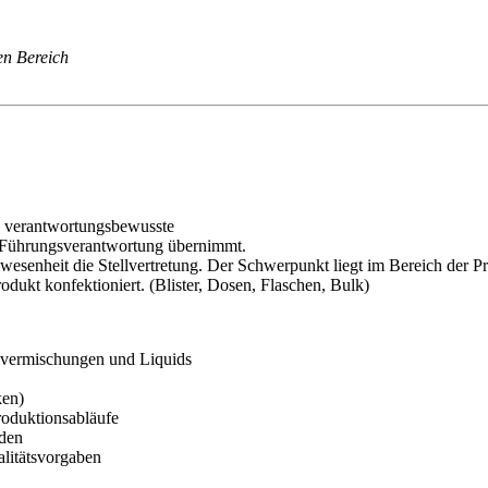
en Bereich
nd verantwortungsbewusste
ch Führungsverantwortung übernimmt.
wesenheit die Stellvertretung. Der Schwerpunkt liegt im Bereich der 
kt konfektioniert. (Blister, Dosen, Flaschen, Bulk)
ulvermischungen und Liquids
ken)
roduktionsabläufe
nden
litätsvorgaben