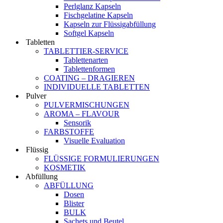
Perlglanz Kapseln
Fischgelatine Kapseln
Kapseln zur Flüssigabfüllung
Softgel Kapseln
Tabletten
TABLETTIER-SERVICE
Tablettenarten
Tablettenformen
COATING – DRAGIEREN
INDIVIDUELLE TABLETTEN
Pulver
PULVERMISCHUNGEN
AROMA – FLAVOUR
Sensorik
FARBSTOFFE
Visuelle Evaluation
Flüssig
FLÜSSIGE FORMULIERUNGEN
KOSMETIK
Abfüllung
ABFÜLLUNG
Dosen
Blister
BULK
Sachets und Beutel